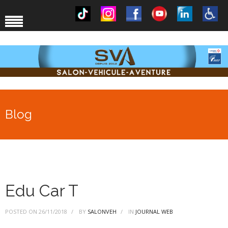
Blog
Edu Car T
POSTED ON
26/11/2018
BY
SALONVEH
IN
JOURNAL WEB