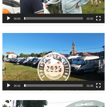
00:00
02:50
Lecteur
vidéo
00:00
01:46
Lecteur