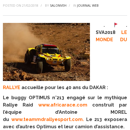
POSTED ON
21/02/2018
BY
SALONVEH
IN
JOURNAL WEB
.
.
SVA2018
LE
MONDE DU
RALLYE
accueille pour les 40 ans du DAKAR :
Le buggy OPTIMUS n°213 engagé sur le mythique
Rallye Raid
www.africarace.com
construit par
l’équipe d’Antoine MOREL
du
www.teammdrallyesport.com
.
Le 213 exposera
avec d’autres Optimus et leur camion d’assistance.