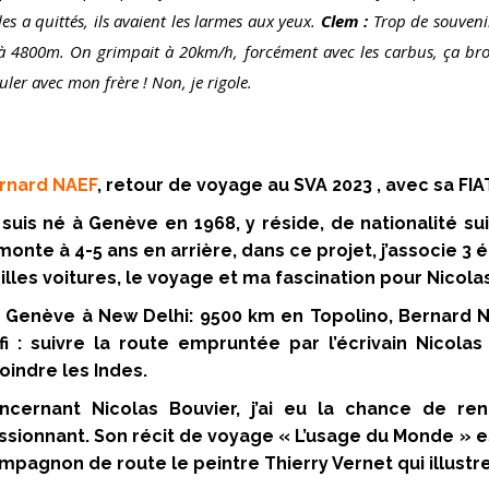
les a quittés, ils avaient les larmes aux yeux.
Clem :
Trop de souveni
à 4800m. On grimpait à 20km/h, forcément avec les carbus, ça brou
ler avec mon frère ! Non, je rigole.
Entret
rnard NAEF
, retour de voyage au SVA 2023 , avec sa F
 suis né à Genève en 1968, y réside, de nationalité s
monte à 4-5 ans en arrière, dans ce projet, j’associe 3
eilles voitures, le voyage et ma fascination pour Nicola
 Genève à New Delhi: 9500 km en Topolino,
Bernard N
fi : suivre la route empruntée par l’écrivain Nicola
joindre les Indes.
ncernant Nicolas Bouvier, j’ai eu la chance de re
ssionnant. Son récit de voyage « L’usage du Monde » e
mpagnon de route le peintre Thierry Vernet qui illustre 