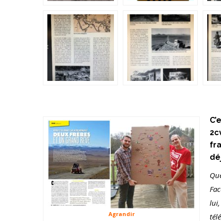
C’
2c
fr
dé
Que
Fac
lui
Agrandir
tél