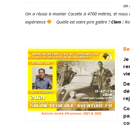
on 
On a réussi à monter Cocotte à 4700 mètres, et nous 
expérience
Quelle est votre pire galère ?
Clem :
Rou
Be
Je
re
vi
De
dé
re
Co
Article invité d’honneur 2021 & 2023
pa
co