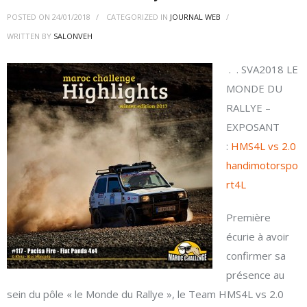
POSTED ON
24/01/2018
CATEGORIZED IN
JOURNAL WEB
WRITTEN BY
SALONVEH
.
. SVA2018 LE
MONDE DU
RALLYE –
EXPOSANT
:
HMS4L vs 2.0
handimotorspo
rt4L
Première
écurie à avoir
confirmer sa
présence au
sein du pôle « le Monde du Rallye », le Team HMS4L vs 2.0